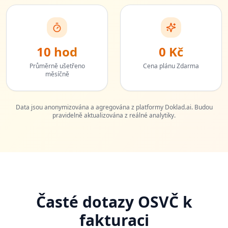
10 hod
0 Kč
Průměrně ušetřeno
Cena plánu Zdarma
měsíčně
Data jsou anonymizována a agregována z platformy Doklad.ai. Budou
pravidelně aktualizována z reálné analytiky.
Časté dotazy OSVČ k
fakturaci