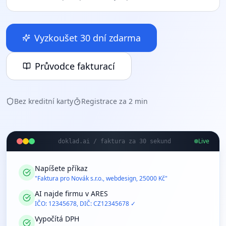
Vyzkoušet 30 dní zdarma
Průvodce fakturací
Bez kreditní karty
Registrace za 2 min
Live
doklad.ai / faktura za 30 sekund
Napíšete příkaz
"Faktura pro Novák s.r.o., webdesign, 25000 Kč"
AI najde firmu v ARES
IČO: 12345678, DIČ: CZ12345678 ✓
Vypočítá DPH