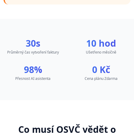
30
s
10
hod
Průměrný čas vytvoření faktury
Ušetřeno měsíčně
98
%
0
Kč
Přesnost AI asistenta
Cena plánu Zdarma
Co musí OSVČ vědět o