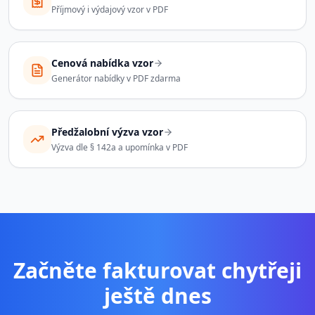
Příjmový i výdajový vzor v PDF
Cenová nabídka vzor
Generátor nabídky v PDF zdarma
Předžalobní výzva vzor
Výzva dle § 142a a upomínka v PDF
Začněte fakturovat chytřeji
ještě dnes