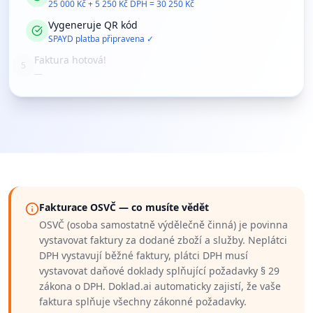
25 000 Kč + 5 250 Kč DPH = 30 250 Kč
Vygeneruje QR kód
SPAYD platba připravena ✓
Faktura hotová!
PDF ke stažení + automatický email
Fakturace OSVČ — co musíte vědět
OSVČ (osoba samostatně výdělečně činná) je povinna
vystavovat faktury za dodané zboží a služby. Neplátci
DPH vystavují běžné faktury, plátci DPH musí
vystavovat daňové doklady splňující požadavky § 29
zákona o DPH. Doklad.ai automaticky zajistí, že vaše
faktura splňuje všechny zákonné požadavky.