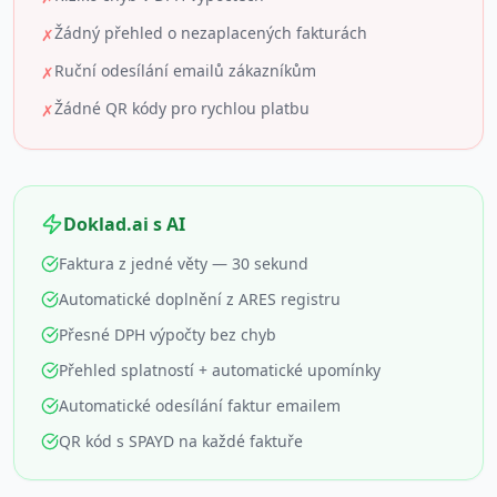
Žádný přehled o nezaplacených fakturách
✗
Ruční odesílání emailů zákazníkům
✗
Žádné QR kódy pro rychlou platbu
✗
Doklad.ai s AI
Faktura z jedné věty — 30 sekund
Automatické doplnění z ARES registru
Přesné DPH výpočty bez chyb
Přehled splatností + automatické upomínky
Automatické odesílání faktur emailem
QR kód s SPAYD na každé faktuře